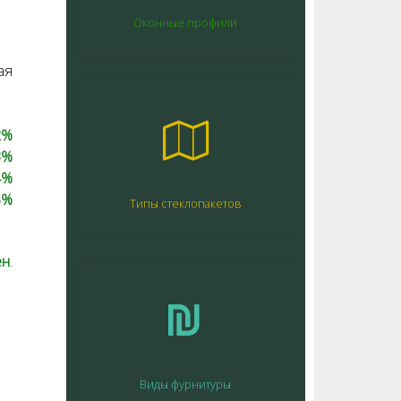
Оконные профили
ая
2%
3%
4%
5%
Типы стеклопакетов
ен
.
Виды фурнитуры