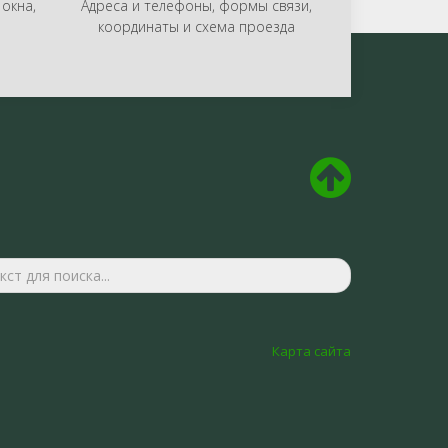
окна,
Адреса и телефоны, формы связи,
координаты и схема проезда
Поиск
по
сайту...
Карта сайта